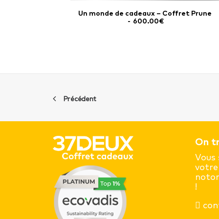
Un monde de cadeaux – Coffret Prune
AJOUTER AU PANIER
AJOUTER AU DEVIS
600.00
€
Précédent
On tr
Vous 
votre
notor
!
con