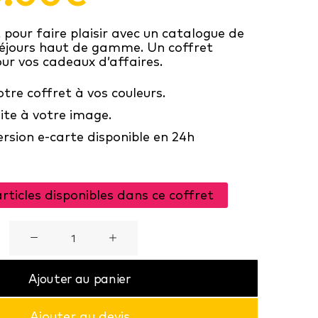
pour faire plaisir avec un catalogue de
séjours haut de gamme. Un coffret
r vos cadeaux d’affaires.
tre coffret à vos couleurs.
ite à votre image.
ersion e-carte disponible en 24h
articles disponibles dans ce coffret
quantité
de
Un
Ajouter au panier
monde
Ajouter au devis